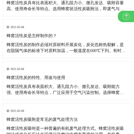
蜂窝活性炭具有比表面积大、通孔阻力小、微孔发达、吸附容量
高、使用寿命长等特点。选用蜂窝状活性炭吸附法，即废气与大
表面积多孔活性炭接触，废气中的污染物被吸附分解，起到净化
作用。采用的环保设备废气处理净化效率高，吸附床体积小，设
备能耗低，可降低制造成本和运行成本，净化后的气体完全符合
2021-05-06
环保排放要求。
蜂窝活性炭是怎样制作的？
蜂窝活性炭的制作必须对原材料开展炭化，炭化也称热裂解，是
在阻隔气体的标准下对原料加温，一般溫度在600℃下列。有时候
原料先经过碳酸盐融解解决后再炭化。活性碳原料经炭化后，会
溶解释放水汽、一氧化碳、二氧化碳及氢等汽体；原材料转化成
残片，并再次融合成平稳的构造。这种残片可能是由一些微结晶
2021-05-06
构成。微结晶
蜂窝活性炭的特性、用途与使用
蜂窝活性炭具有表面积大、通孔阻力小、微孔发达、吸附能力
强、使用寿命长等特点，广泛应用于空气污染控制。选择蜂窝活
性炭吸附法，即废气与大表面多孔活性炭接触，废气中的污染物
被吸附，起到净化作用。 蜂窝活性炭的用途如下： 蜂窝活性炭可
广泛应用于各种气体净化设备和废气处理工程中。实践证明，净
2021-05-06
化效果比普
蜂窝活性炭吸附是常见的废气处理方法
蜂窝活性炭吸咐是一种普遍的有机废气处理方式。蜂窝活性炭吸