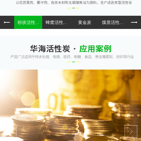
粉状活性...
蜂窝活性...
黄金炭
煤质活性...
球形活