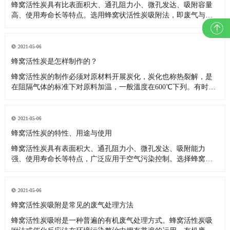
蜂窝活性炭具有比表面积大、通孔阻力小、微孔发达、吸附容量
高、使用寿命长等特点。选用蜂窝状活性炭吸附法，即废气与大
表面积多孔活性炭接触，废气中的污染物被吸附分解，起到净化
作用。采用的环保设备废气处理净化效率高，吸附床体积小，设
备能耗低，可降低制造成本和运行成本，净化后的气体完全符合
2021-05-06
环保排放要求。
蜂窝活性炭是怎样制作的？
蜂窝活性炭的制作必须对原材料开展炭化，炭化也称热裂解，是
在阻隔气体的标准下对原料加温，一般溫度在600℃下列。有时候
原料先经过碳酸盐融解解决后再炭化。活性碳原料经炭化后，会
溶解释放水汽、一氧化碳、二氧化碳及氢等汽体；原材料转化成
残片，并再次融合成平稳的构造。这种残片可能是由一些微结晶
2021-05-06
构成。微结晶
蜂窝活性炭的特性、用途与使用
蜂窝活性炭具有表面积大、通孔阻力小、微孔发达、吸附能力
强、使用寿命长等特点，广泛应用于空气污染控制。选择蜂窝活
性炭吸附法，即废气与大表面多孔活性炭接触，废气中的污染物
被吸附，起到净化作用。 蜂窝活性炭的用途如下： 蜂窝活性炭可
广泛应用于各种气体净化设备和废气处理工程中。实践证明，净
2021-05-06
化效果比普
蜂窝活性炭吸附是常见的废气处理方法
蜂窝活性炭吸咐是一种普遍的有机废气处理方式。蜂窝活性炭吸