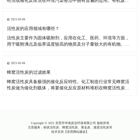
咐法或催化反应法在环境污染整治中拥有普遍的运用。有机废气
与具备很大表层的多孔结构蜂窝活性炭触碰，吸咐有机废气中的
空气污染物，使其与汽体化合物分离出来，具有清洁功效。用以
汽体吸咐的蜂窝活性炭是颗粒的，微孔板构造更为比较发达。上
2021-05-06
述固定不动粘附床
活性炭的应用领域有哪些？
活性炭主要作为固体吸附剂，应用在化工、医药、环境等方面，
用于吸附沸点及临界温度较高的物质及分子量较大的有机物。在
空气净化、水处理等领域应用也呈现出应用量增长的趋势，专用
高档炭如高比表面积炭、高苯炭、纤维炭已渗透到航天、电子、
通讯、能源、生物工程和生命科学等领域。 （1）处理含油污水
2021-05-06
吸附法进
蜂窝活性炭的过滤效果
蜂窝活性炭具备极强的催化反应特性。化工制造行业常见蜂窝活
性炭做为催化剂载体，将要催化反应原材料堆积在蜂窝活性炭块
表层，随后相互做为金属催化剂应用。这时，蜂窝活性炭的功效
并不限于负荷型金属催化剂，它对金属催化剂的特异性、可选择
性和使用期都是有非常大的危害 蜂窝活性炭也具有了催化反应。
因而，蜂窝活
Copyright © 2021 东莞市华海炭业环保有限公司 版权所有
主营服务：粉状活性炭、蜂窝活性炭、黄金炭、煤质活性炭等
技术支持【
东莞网站建设
】