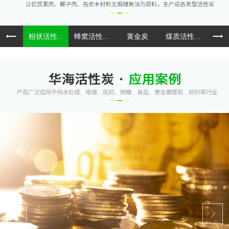
粉状活性...
蜂窝活性...
黄金炭
煤质活性...
球形活