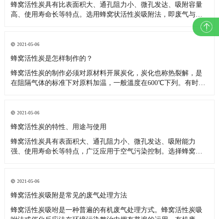
蜂窝活性炭具有比表面积大、通孔阻力小、微孔发达、吸附容量
高、使用寿命长等特点。选用蜂窝状活性炭吸附法，即废气与大
表面积多孔活性炭接触，废气中的污染物被吸附分解，起到净化
作用。采用的环保设备废气处理净化效率高，吸附床体积小，设
备能耗低，可降低制造成本和运行成本，净化后的气体完全符合
2021-05-06
环保排放要求。
蜂窝活性炭是怎样制作的？
蜂窝活性炭的制作必须对原材料开展炭化，炭化也称热裂解，是
在阻隔气体的标准下对原料加温，一般溫度在600℃下列。有时候
原料先经过碳酸盐融解解决后再炭化。活性碳原料经炭化后，会
溶解释放水汽、一氧化碳、二氧化碳及氢等汽体；原材料转化成
残片，并再次融合成平稳的构造。这种残片可能是由一些微结晶
2021-05-06
构成。微结晶
蜂窝活性炭的特性、用途与使用
蜂窝活性炭具有表面积大、通孔阻力小、微孔发达、吸附能力
强、使用寿命长等特点，广泛应用于空气污染控制。选择蜂窝活
性炭吸附法，即废气与大表面多孔活性炭接触，废气中的污染物
被吸附，起到净化作用。 蜂窝活性炭的用途如下： 蜂窝活性炭可
广泛应用于各种气体净化设备和废气处理工程中。实践证明，净
2021-05-06
化效果比普
蜂窝活性炭吸附是常见的废气处理方法
蜂窝活性炭吸咐是一种普遍的有机废气处理方式。蜂窝活性炭吸