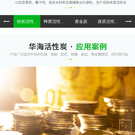
粉状活性...
蜂窝活性...
黄金炭
煤质活性...
球形活