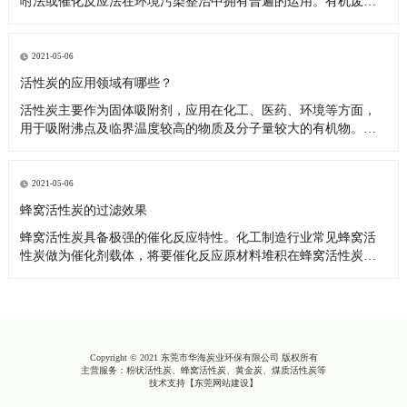
咐法或催化反应法在环境污染整治中拥有普遍的运用。有机废气
与具备很大表层的多孔结构蜂窝活性炭触碰，吸咐有机废气中的
空气污染物，使其与汽体化合物分离出来，具有清洁功效。用以
汽体吸咐的蜂窝活性炭是颗粒的，微孔板构造更为比较发达。上
2021-05-06
述固定不动粘附床
活性炭的应用领域有哪些？
活性炭主要作为固体吸附剂，应用在化工、医药、环境等方面，
用于吸附沸点及临界温度较高的物质及分子量较大的有机物。在
空气净化、水处理等领域应用也呈现出应用量增长的趋势，专用
高档炭如高比表面积炭、高苯炭、纤维炭已渗透到航天、电子、
通讯、能源、生物工程和生命科学等领域。 （1）处理含油污水
2021-05-06
吸附法进
蜂窝活性炭的过滤效果
蜂窝活性炭具备极强的催化反应特性。化工制造行业常见蜂窝活
性炭做为催化剂载体，将要催化反应原材料堆积在蜂窝活性炭块
表层，随后相互做为金属催化剂应用。这时，蜂窝活性炭的功效
并不限于负荷型金属催化剂，它对金属催化剂的特异性、可选择
性和使用期都是有非常大的危害 蜂窝活性炭也具有了催化反应。
因而，蜂窝活
Copyright © 2021 东莞市华海炭业环保有限公司 版权所有
主营服务：粉状活性炭、蜂窝活性炭、黄金炭、煤质活性炭等
技术支持【
东莞网站建设
】