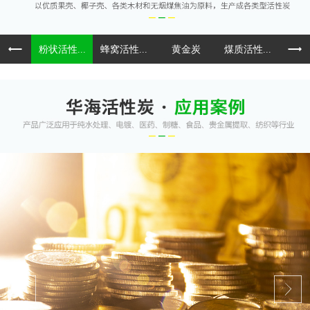
粉状活性...
蜂窝活性...
黄金炭
煤质活性...
球形活