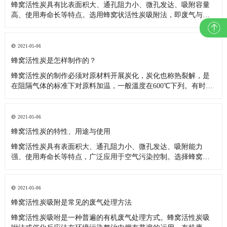
蜂窝活性炭具有比表面积大、通孔阻力小、微孔发达、吸附容量
高、使用寿命长等特点。选用蜂窝状活性炭吸附法，即废气与大
表面积多孔活性炭接触，废气中的污染物被吸附分解，起到净化
作用。采用的环保设备废气处理净化效率高，吸附床体积小，设
备能耗低，可降低制造成本和运行成本，净化后的气体完全符合
2021-05-06
环保排放要求。
蜂窝活性炭是怎样制作的？
蜂窝活性炭的制作必须对原材料开展炭化，炭化也称热裂解，是
在阻隔气体的标准下对原料加温，一般溫度在600℃下列。有时候
原料先经过碳酸盐融解解决后再炭化。活性碳原料经炭化后，会
溶解释放水汽、一氧化碳、二氧化碳及氢等汽体；原材料转化成
残片，并再次融合成平稳的构造。这种残片可能是由一些微结晶
2021-05-06
构成。微结晶
蜂窝活性炭的特性、用途与使用
蜂窝活性炭具有表面积大、通孔阻力小、微孔发达、吸附能力
强、使用寿命长等特点，广泛应用于空气污染控制。选择蜂窝活
性炭吸附法，即废气与大表面多孔活性炭接触，废气中的污染物
被吸附，起到净化作用。 蜂窝活性炭的用途如下： 蜂窝活性炭可
广泛应用于各种气体净化设备和废气处理工程中。实践证明，净
2021-05-06
化效果比普
蜂窝活性炭吸附是常见的废气处理方法
蜂窝活性炭吸咐是一种普遍的有机废气处理方式。蜂窝活性炭吸