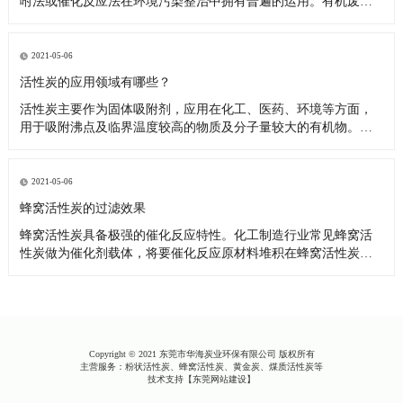
咐法或催化反应法在环境污染整治中拥有普遍的运用。有机废气
与具备很大表层的多孔结构蜂窝活性炭触碰，吸咐有机废气中的
空气污染物，使其与汽体化合物分离出来，具有清洁功效。用以
汽体吸咐的蜂窝活性炭是颗粒的，微孔板构造更为比较发达。上
2021-05-06
述固定不动粘附床
活性炭的应用领域有哪些？
活性炭主要作为固体吸附剂，应用在化工、医药、环境等方面，
用于吸附沸点及临界温度较高的物质及分子量较大的有机物。在
空气净化、水处理等领域应用也呈现出应用量增长的趋势，专用
高档炭如高比表面积炭、高苯炭、纤维炭已渗透到航天、电子、
通讯、能源、生物工程和生命科学等领域。 （1）处理含油污水
2021-05-06
吸附法进
蜂窝活性炭的过滤效果
蜂窝活性炭具备极强的催化反应特性。化工制造行业常见蜂窝活
性炭做为催化剂载体，将要催化反应原材料堆积在蜂窝活性炭块
表层，随后相互做为金属催化剂应用。这时，蜂窝活性炭的功效
并不限于负荷型金属催化剂，它对金属催化剂的特异性、可选择
性和使用期都是有非常大的危害 蜂窝活性炭也具有了催化反应。
因而，蜂窝活
Copyright © 2021 东莞市华海炭业环保有限公司 版权所有
主营服务：粉状活性炭、蜂窝活性炭、黄金炭、煤质活性炭等
技术支持【
东莞网站建设
】