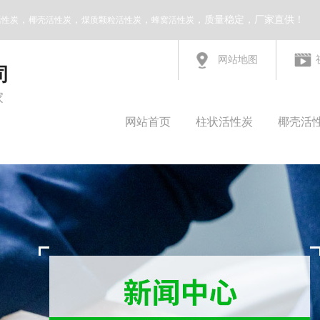
，
，
，
，质量稳定，厂家直供！
活性炭
椰壳活性炭
煤质颗粒活性炭
蜂窝活性炭
网站地图
司
家
网站首页
柱状活性炭
椰壳活