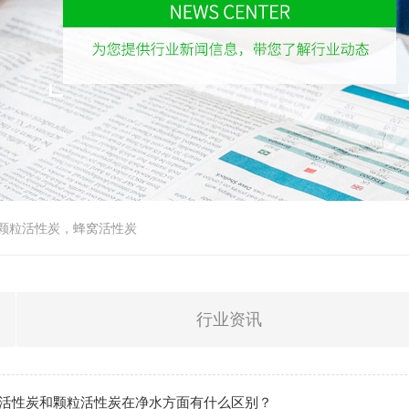
粉状活性炭
蜂窝活性炭
公
煤质活性炭
球形活性炭
水洗椰壳炭
椰壳活性炭
颗粒活性炭
，
蜂窝活性炭
柱状活性炭
分子筛
行业资讯
活性炭和颗粒活性炭在净水方面有什么区别？