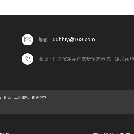
dghhty@163.com
邮箱：
地址：
广东省东莞市寮步镇寮步坑口振兴路18号
纸
彩盒
工业胶辊
输送网带