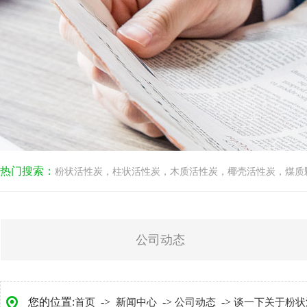
热门搜索：
粉状活性炭
，
柱状活性炭
，
木质活性炭
，
椰壳活性炭
，
煤质
公司动态
您的位置:
->
->
->
首页
新闻中心
公司动态
谈一下关于粉状