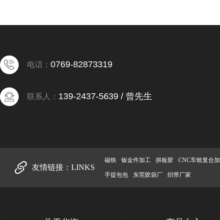
0769-82873319
电话：
139-2437-5639 / 曾先生
联系人：
磁铁
钣金件加工
拼板胶
CNC车铣复合
友情链接：
LINKS
手提包包
东莞胶袋厂
织带厂家