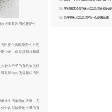
些？
哪些因素会影响柱状活性炭价格的使
用？
除甲醛柱状活性炭有什么使用效果
回收或重复利用粉状活性
吗？
颗粒活性炭在物理稳定性上更
长期冲击，保持其形状和吸
孔为较大分子的有机物提供
多级孔隙结构使得颗粒活性
降低水中污染物的浓度，尤
几分钟内就能吸附大量的有